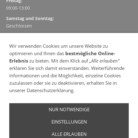
Freitag:
09:00-13:00
Samstag und Sonntag:
Geschlossen
TERMINVEREINBARUNG
Wir verwenden Cookies um unsere Website zu
Vereinbaren und verwalten Sie Ihre Termin einfach, schnell
optimieren und Ihnen das
bestmögliche Online-
und kostenlos online
Erlebnis
zu bieten. Mit dem Klick auf
„Alle erlauben“
- 24 Stunden am Tag
erklären Sie sich damit einverstanden. Weiterführende
- 7 Tage in der Woche
Informationen und die Möglichkeit, einzelne Cookies
Termin vereinbaren
zuzulassen oder sie zu deaktivieren, erhalten Sie in
OFFENE SPRECHSTUNDE
unserer Datenschutzerklärung.
Montag, Dienstag, Donnerstag und Freitag
(Mittwoch
keine
offene Sprechstunde)
NUR NOTWENDIGE
Bitte melden Sie sich um 9:00 Uhr in der Praxis an.
EINSTELLUNGEN
(
Begrenzte Patientenzahl / weitere Informationen
)
ALLE ERLAUBEN
Cookies
| I
mpressum
|
Datenschutzerklärung