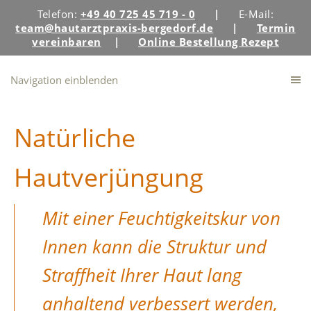
Telefon:
+49 40 725 45 719 - 0
|
E-Mail:
team@hautarztpraxis-bergedorf.de
|
Termin
vereinbaren
|
Online Bestellung Rezept
Navigation einblenden
Natürliche
Hautverjüngung
Mit einer Feuchtigkeitskur von
Innen kann die Struktur und
Straffheit Ihrer Haut lang
anhaltend verbessert werden,