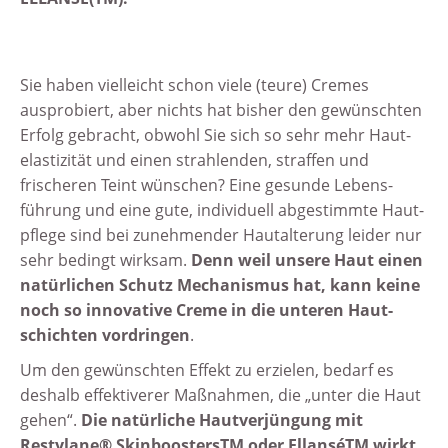
Sie haben vielleicht schon viele (teure) Cremes
ausprobiert, aber nichts hat bisher den gewünsch­ten
Erfolg gebracht, obwohl Sie sich so sehr mehr Haut­
elastizität und einen strah­lenden, straffen und
frischeren Teint wünschen? Eine gesunde Lebens­
führung und eine gute, indivi­duell abge­stimmte Haut­
pflege sind bei zunehmender Hautalterung leider nur
sehr bedingt wirksam.
Denn weil unsere Haut einen
natür­lichen Schutz Mechanismus hat, kann keine
noch so innovative Creme in die unteren Haut­
schich­ten vordringen
.
Um den gewünschten Effekt zu erzielen, bedarf es
deshalb effek­tiverer Maß­nahmen, die „unter die Haut
gehen“.
Die natürliche Haut­verjüngung mit
Restylane® SkinboostersTM oder EllanséTM wirkt