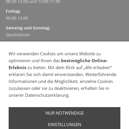
08:30-12:00 und
15:00-17:30
Freitag:
09:00-13:00
Samstag und Sonntag:
Geschlossen
TERMINVEREINBARUNG
Wir verwenden Cookies um unsere Website zu
Vereinbaren und verwalten Sie Ihre Termin einfach, schnell
optimieren und Ihnen das
bestmögliche Online-
und kostenlos online
Erlebnis
zu bieten. Mit dem Klick auf
„Alle erlauben“
- 24 Stunden am Tag
erklären Sie sich damit einverstanden. Weiterführende
- 7 Tage in der Woche
Informationen und die Möglichkeit, einzelne Cookies
Termin vereinbaren
zuzulassen oder sie zu deaktivieren, erhalten Sie in
OFFENE SPRECHSTUNDE
unserer Datenschutzerklärung.
Montag, Dienstag, Donnerstag und Freitag
(Mittwoch
keine
offene Sprechstunde)
NUR NOTWENDIGE
Bitte melden Sie sich um 9:00 Uhr in der Praxis an.
EINSTELLUNGEN
(
Begrenzte Patientenzahl / weitere Informationen
)