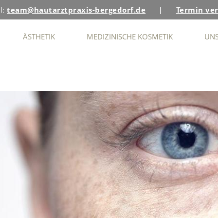
l:
team@hautarztpraxis-bergedorf.de
|
Termin ve
ÄSTHETIK
MEDIZINISCHE KOSMETIK
UNS