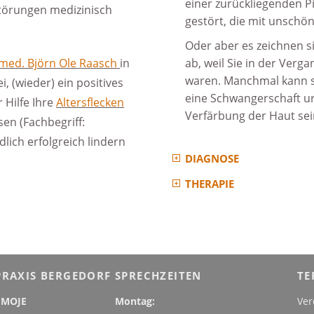
einer zurückliegenden P
störungen medizinisch
gestört, die mit unschö
Oder aber es zeichnen s
 med. Björn Ole Raasch
in
ab, weil Sie in der Verg
waren. Manchmal kann s
, (wieder) ein positives
eine Schwangerschaft ur
 Hilfe Ihre
Altersflecken
Verfärbung der Haut sei
sen (Fachbegriff:
lich erfolgreich lindern
DIAGNOSE
THERAPIE
RAXIS BERGEDORF
SPRECHZEITEN
TE
 MOJE
Montag:
Ver